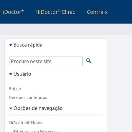
HiDoctor
HiDoctor
Clinic
Centralx
®
®
Busca rápida
Usuário
Entrar
Receber conteúdos
Opções de navegação
HiDoctor® News
Biblioteca de Materiais