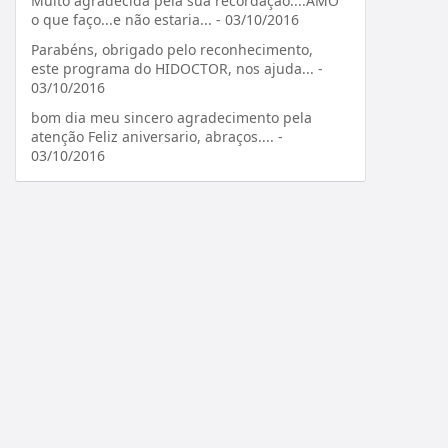
Muito agradecida pela sua recordação....AMO
o que faço...e não estaria... - 03/10/2016
Parabéns, obrigado pelo reconhecimento,
este programa do HIDOCTOR, nos ajuda... -
03/10/2016
bom dia meu sincero agradecimento pela
atenção Feliz aniversario, abraços.... -
03/10/2016