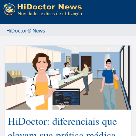
HiDoctor® News
HiDoctor: diferenciais que
elevam sua prática médica