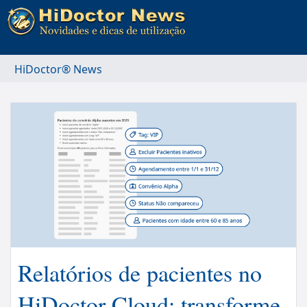
HiDoctor® News
Relatórios de pacientes no
HiDoctor Cloud: transforme