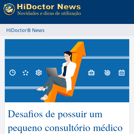
HiDoctor® News
Desafios de possuir um
pequeno consultório médico