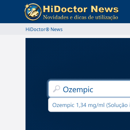
HiDoctor® News