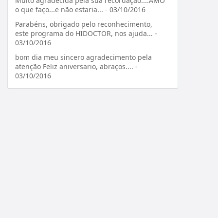
Muito agradecida pela sua recordação....AMO
o que faço...e não estaria... - 03/10/2016
Parabéns, obrigado pelo reconhecimento,
este programa do HIDOCTOR, nos ajuda... -
03/10/2016
bom dia meu sincero agradecimento pela
atenção Feliz aniversario, abraços.... -
03/10/2016