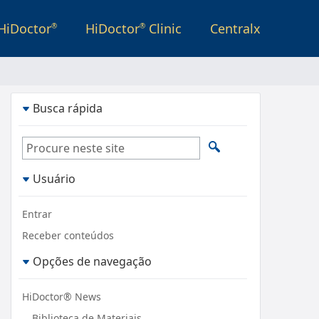
HiDoctor
HiDoctor
Clinic
Centralx
®
®
Busca rápida
Usuário
Entrar
Receber conteúdos
Opções de navegação
HiDoctor® News
Biblioteca de Materiais