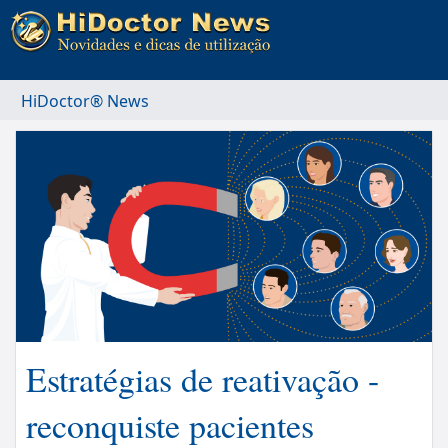
HiDoctor® News
Estratégias de reativação -
reconquiste pacientes