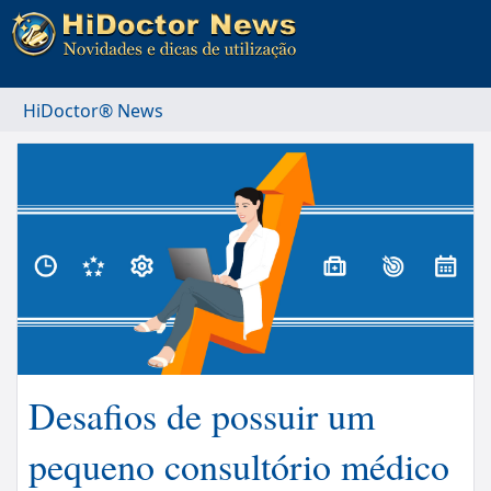
HiDoctor® News
Desafios de possuir um
pequeno consultório médico