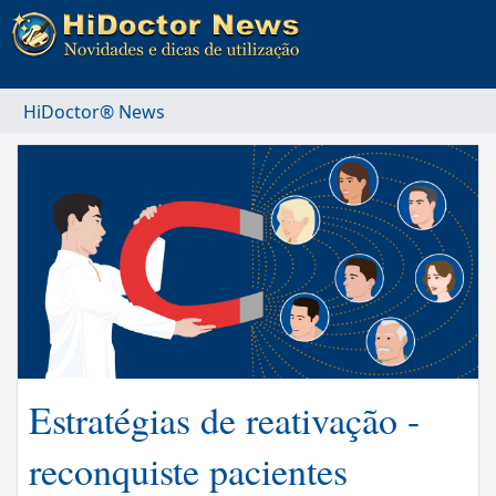
HiDoctor® News
Estratégias de reativação -
reconquiste pacientes