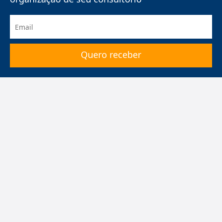
HiDoctor
®
Pacotes
Benefícios do HiDoctor
®
Especialidades médicas
Mapa do site
Migre para o HiDoctor
®