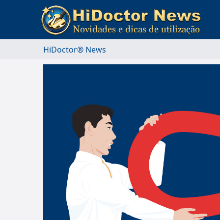
HiDoctor® News