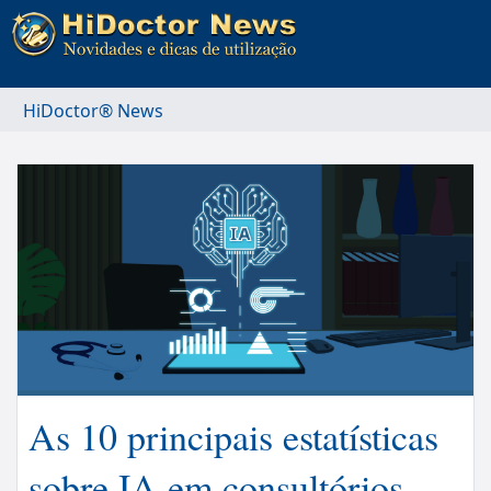
HiDoctor® News
As 10 principais estatísticas
sobre IA em consultórios