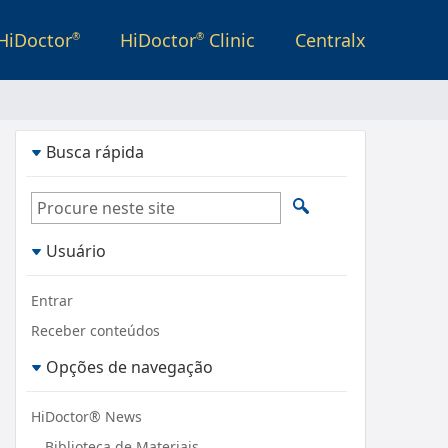
HiDoctor
HiDoctor
Clinic
Centralx
®
®
Busca rápida
Usuário
Entrar
Receber conteúdos
Opções de navegação
HiDoctor® News
Biblioteca de Materiais