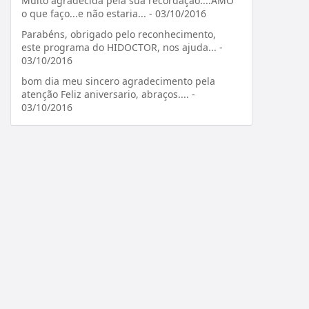
Muito agradecida pela sua recordação....AMO
o que faço...e não estaria... - 03/10/2016
Parabéns, obrigado pelo reconhecimento,
este programa do HIDOCTOR, nos ajuda... -
03/10/2016
bom dia meu sincero agradecimento pela
atenção Feliz aniversario, abraços.... -
03/10/2016