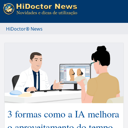
HiDoctor® News
3 formas como a IA melhora
o aproveitamento do tempo