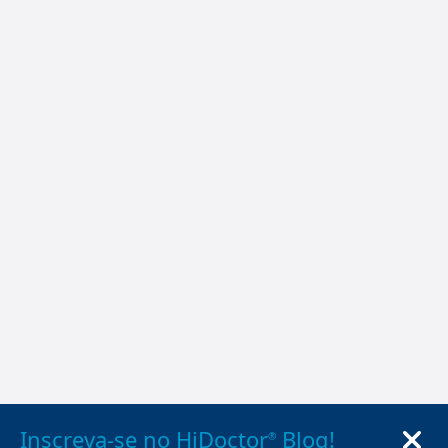
Inscreva-se no HiDoctor
Blog!
®