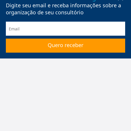
Digite seu email e receba informações sobre a
organização de seu consultório
HiDoctor
®
Pacotes
Benefícios do HiDoctor
®
Especialidades médicas
Mapa do site