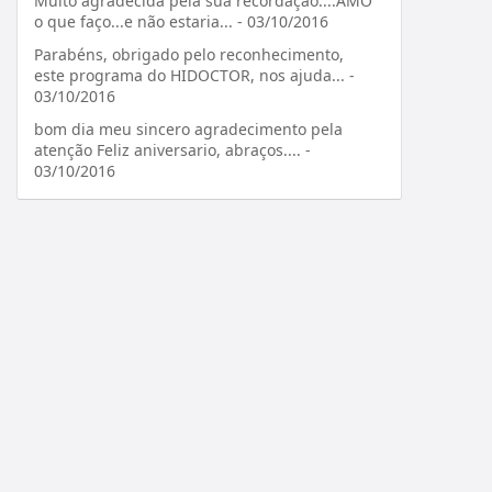
Muito agradecida pela sua recordação....AMO
o que faço...e não estaria... - 03/10/2016
Parabéns, obrigado pelo reconhecimento,
este programa do HIDOCTOR, nos ajuda... -
03/10/2016
bom dia meu sincero agradecimento pela
atenção Feliz aniversario, abraços.... -
03/10/2016