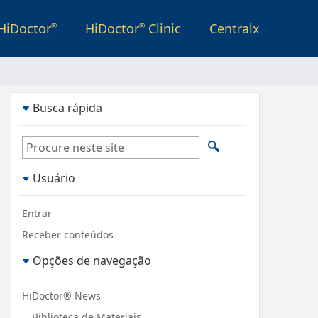
HiDoctor
HiDoctor
Clinic
Centralx
®
®
Busca rápida
Usuário
Entrar
Receber conteúdos
Opções de navegação
HiDoctor® News
Biblioteca de Materiais